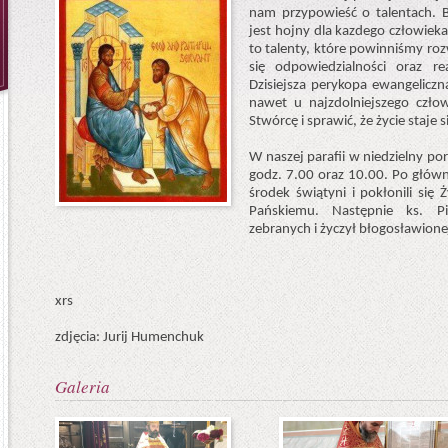
nam przypowieść o talentach. B
jest hojny dla kazdego człowiek
to talenty, które powinniśmy roz
się odpowiedzialności oraz r
Dzisiejsza perykopa ewangeliczn
nawet u najzdolniejszego człow
Stwórcę i sprawić, że życie staje 
W naszej parafii w niedzielny por
godz. 7.00 oraz 10.00. Po głów
środek świątyni i pokłonili si
Pańskiemu. Następnie ks. Pi
zebranych i życzył błogosławionej
xrs
zdjęcia: Jurij Humenchuk
Galeria