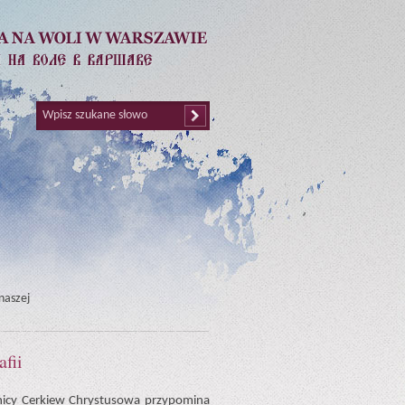
naszej
afii
ątnicy Cerkiew Chrystusowa przypomina