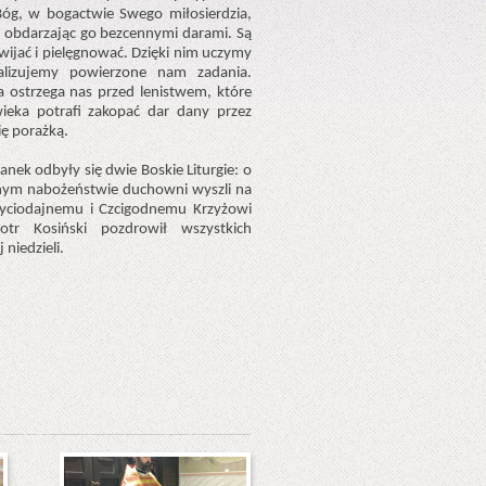
óg, w bogactwie Swego miłosierdzia,
a obdarzając go bezcennymi darami. Są
wijać i pielęgnować. Dzięki nim uczymy
ealizujemy powierzone nam zadania.
a ostrzega nas przed lenistwem, które
ieka potrafi zakopać dar dany przez
się porażką.
anek odbyły się dwie Boskie Liturgie: o
nym nabożeństwie duchowni wyszli na
ę Życiodajnemu i Czcigodnemu Krzyżowi
otr Kosiński pozdrowił wszystkich
 niedzieli.