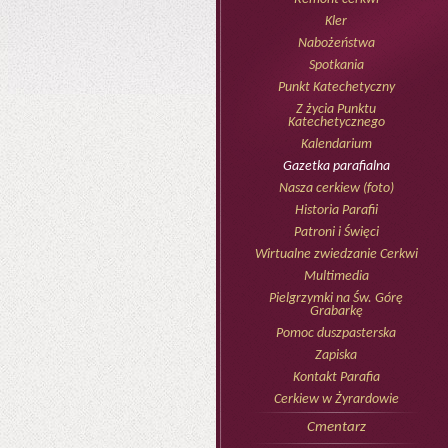
Kler
Nabożeństwa
Spotkania
Punkt Katechetyczny
Z życia Punktu
Katechetycznego
Kalendarium
Gazetka parafialna
Nasza cerkiew (foto)
Historia Parafii
Patroni i Święci
Wirtualne zwiedzanie Cerkwi
Multimedia
Pielgrzymki na Św. Górę
Grabarkę
Pomoc duszpasterska
Zapiska
Kontakt Parafia
Cerkiew w Żyrardowie
Cmentarz