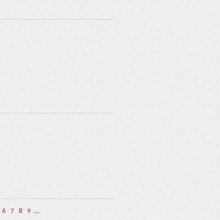
6
7
8
9
...