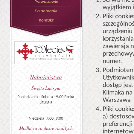
Serwis nie 
Prawosławie
wyjątkiem i
Do pobrania
Pliki cooki
Kontakt
szczególnoś
urządzeniu
korzystania
zawierają n
przechowyw
numer.
Podmiotem
Nabożeństwa
Użytkownika
dostęp jes
Święta Liturgia
Klimaka na
Poniedziałek - Sobota - 9.00 Boska
Warszawa
Liturgia
Pliki cooki
a) dostoso
Niedziela 7:00, 9:00
preferencji
Modlitwa za dusze zmarłych
internetowy