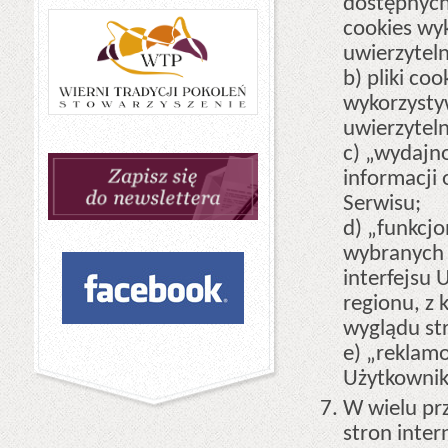
dostępnych 
cookies wy
uwierzytel
b) pliki co
wykorzysty
uwierzytel
c) „wydajno
informacji 
Serwisu;
d) „funkcjo
wybranych 
interfejsu 
regionu, z 
wyglądu str
e) „reklamo
Użytkownik
W wielu pr
stron inte