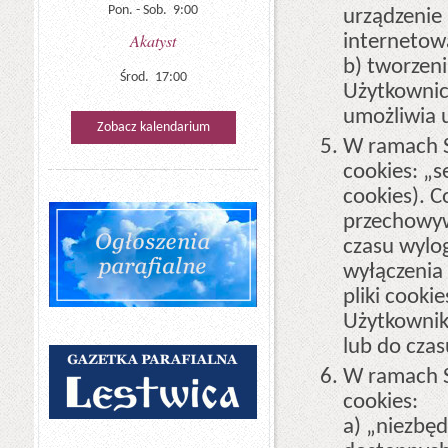
Pon. - Sob. 9:00
urządzenie
internetow
Akatyst
b) tworzeni
Środ. 17:00
Użytkownicy
umożliwia u
Zobacz kalendarium
W ramach S
cookies: „s
cookies). C
przechowyw
czasu wylo
wyłączenia
pliki cook
Użytkownik
lub do czas
W ramach S
cookies:
a) „niezbęd