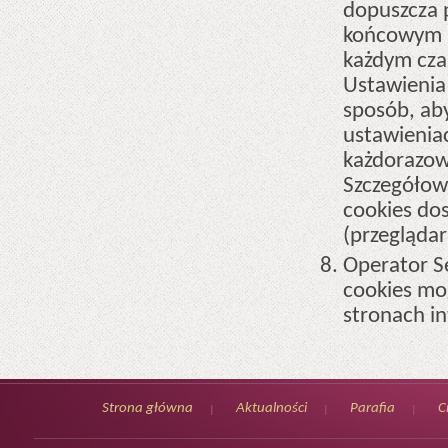
dopuszcza 
końcowym U
każdym cza
Ustawienia
sposób, ab
ustawienia
każdorazow
Szczegółow
cookies do
(przeglądar
Operator S
cookies mo
stronach i
Strona główna
Aktualności
Parafia
C