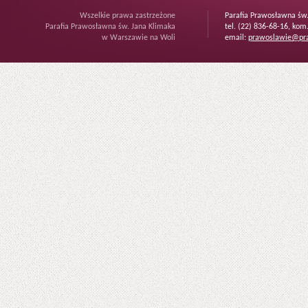
Wszelkie prawa zastrzeżone
Parafia Prawosławna św
Parafia Prawosławna św. Jana Klimaka
tel. (22) 836-68-16, kom
w Warszawie na Woli
email:
prawoslawie@pra