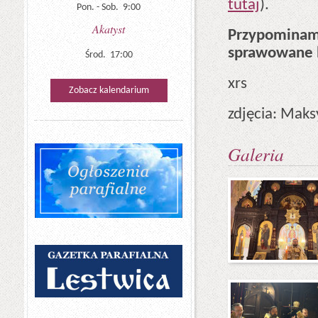
tutaj
).
Pon. - Sob. 9:00
Akatyst
Przypominam
sprawowane bę
Środ. 17:00
xrs
Zobacz kalendarium
zdjęcia: Mak
Galeria