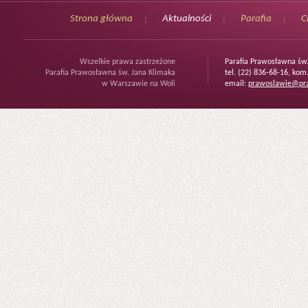
Strona główna
Aktualności
Parafia
C
Wszelkie prawa zastrzeżone
Parafia Prawosławna św
Parafia Prawosławna św. Jana Klimaka
tel. (22) 836-68-16, kom
w Warszawie na Woli
email:
prawoslawie@pra