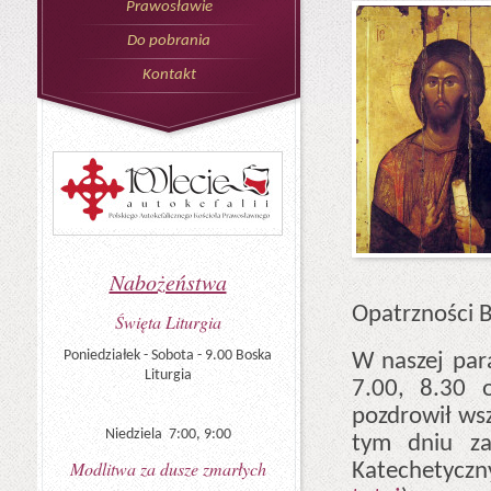
Prawosławie
Do pobrania
Kontakt
Nabożeństwa
Opatrzności B
Święta Liturgia
Poniedziałek - Sobota - 9.00 Boska
W naszej para
Liturgia
7.00, 8.30 o
pozdrowił wsz
Niedziela 7:00, 9:00
tym dniu za
Modlitwa za dusze zmarłych
Katechetyczn