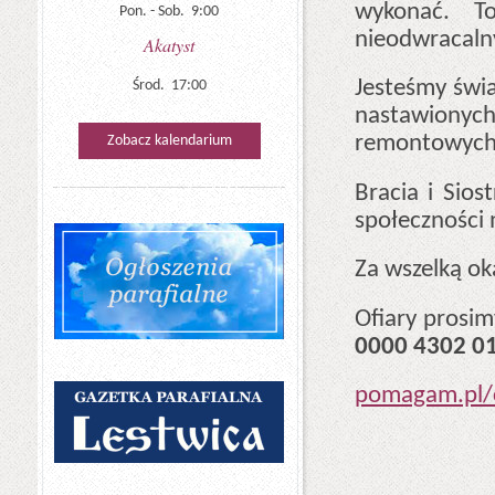
wykonać. T
Pon. - Sob. 9:00
nieodwracaln
Akatyst
Jesteśmy świa
Środ. 17:00
nastawionych 
remontowych 
Zobacz kalendarium
Bracia i Sios
społeczności 
Za wszelką o
Ofiary prosim
0000 4302 0
pomagam.pl/