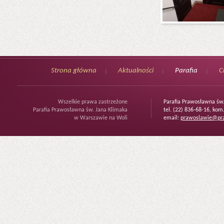
Strona główna
Aktualności
Parafia
C
Wszelkie prawa zastrzeżone
Parafia Prawosławna św
Parafia Prawosławna św. Jana Klimaka
tel. (22) 836-68-16, kom
w Warszawie na Woli
email:
prawoslawie@pra