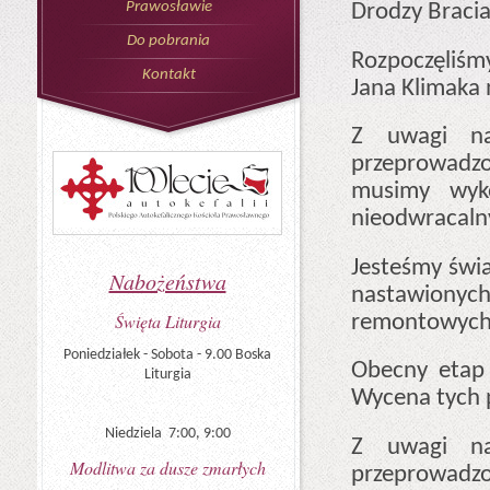
Drodzy Bracia 
Prawosławie
Do pobrania
Rozpoczęliśm
Kontakt
Jana Klimaka 
Z uwagi na
przeprowadzo
musimy wyk
nieodwracaln
Jesteśmy świa
Nabożeństwa
nastawionych 
remontowych 
Święta Liturgia
Poniedziałek - Sobota - 9.00 Boska
Obecny etap 
Liturgia
Wycena tych p
Niedziela 7:00, 9:00
Z uwagi na
Modlitwa za dusze zmarłych
przeprowadzo