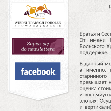
Братья и Сес
От имени П
Вольского Х
поддержке.
В данный мо
а именно, 
старинного
превышает 
оценка стои
и восьмиуго
злотых. Осу
и вертикали