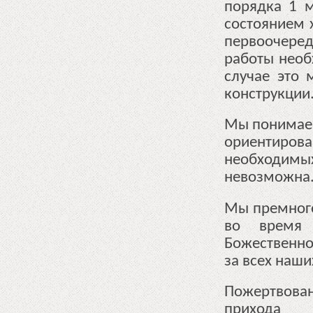
порядка 1 м
состоянием 
первоочеред
работы необ
случае это
конструкции.
Мы понимаем
ориентиро
необходимы
невозможна
Мы премного
во время
Божественно
за всех наши
Пожертвова
прихода