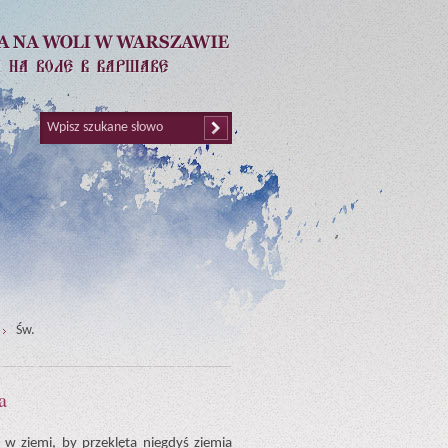
Św.
a
 w ziemi, by przeklęta niegdyś ziemia