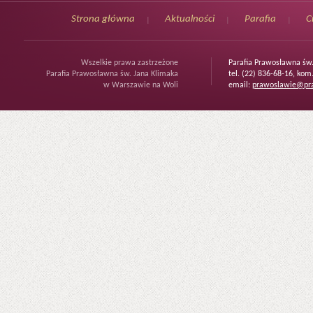
Strona główna
Aktualności
Parafia
C
Wszelkie prawa zastrzeżone
Parafia Prawosławna św
Parafia Prawosławna św. Jana Klimaka
tel. (22) 836-68-16, kom
w Warszawie na Woli
email:
prawoslawie@pra