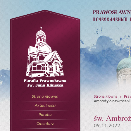
Strona główna
Pra
Strona główna
Ambroży o nawróceni
Aktualności
św. Ambroż
Parafia
Cmentarz
09.11.2022