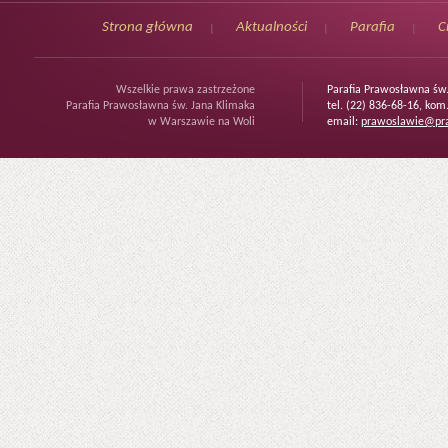
Strona główna
Aktualności
Parafia
C
Wszelkie prawa zastrzeżone
Parafia Prawosławna św
Parafia Prawosławna św. Jana Klimaka
tel. (22) 836-68-16, kom
w Warszawie na Woli
email:
prawoslawie@pra