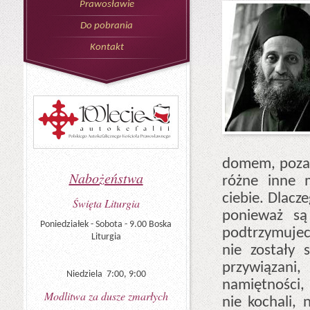
Prawosławie
Do pobrania
Kontakt
domem, poza 
Nabożeństwa
różne inne 
ciebie. Dlacz
Święta Liturgia
ponieważ są
Poniedziałek - Sobota - 9.00 Boska
podtrzymujecie
Liturgia
nie zostały 
przywiązan
Niedziela 7:00, 9:00
namiętności,
Modlitwa za dusze zmarłych
nie kochali,