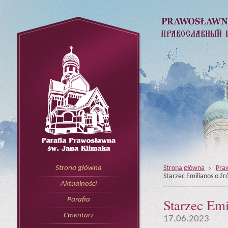
Strona główna
Pra
Strona główna
Starzec Emilianos o źr
Aktualności
Starzec Emi
Parafia
Cmentarz
17.06.2023