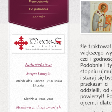
Prawosławie
Do pobrania
Kontakt
źle traktował
większego wyr
czci i godnoś
Nabożeństwa
Podobnie i t
stopniu ujmu
Święta Liturgia
i staraj się b
Poniedziałek - Sobota - 9.00 Boska
przekazał ci
Liturgia
oddzielił, od
powierzył! Po
Niedziela 7:00, 9:00
ojcem, i dlate
Modlitwa za dusze zmarłych