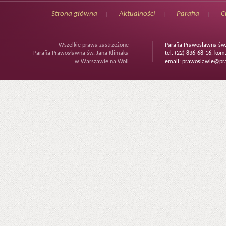
Strona główna
Aktualności
Parafia
C
Wszelkie prawa zastrzeżone
Parafia Prawosławna św
Parafia Prawosławna św. Jana Klimaka
tel. (22) 836-68-16, kom
w Warszawie na Woli
email:
prawoslawie@pra