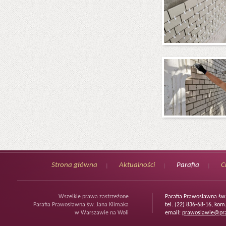
Strona główna
Aktualności
Parafia
C
Wszelkie prawa zastrzeżone
Parafia Prawosławna św
Parafia Prawosławna św. Jana Klimaka
tel. (22) 836-68-16, kom
w Warszawie na Woli
email:
prawoslawie@pra