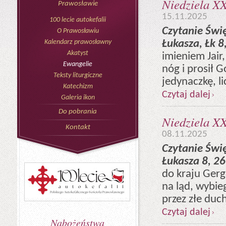
Niedziela XX
Prawosławie
15.11.2025
100 lecie autokefalii
Czytanie Świ
O Prawosławiu
Łukasza, Łk 8
Kalendarz prawosławny
Akatyst
imieniem Jair
Ewangelie
nóg i prosił 
Teksty liturgiczne
jedynaczkę, l
Katechizm
Czytaj dalej
Galeria ikon
Do pobrania
Niedziela XX
Kontakt
08.11.2025
Czytanie Świ
Łukasza 8, 2
do kraju Gerg
na ląd, wybie
przez złe duch
Czytaj dalej
Nabożeństwa