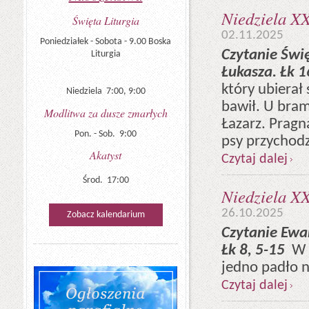
Niedziela XX
Święta Liturgia
02.11.2025
Poniedziałek - Sobota - 9.00 Boska
Czytanie Świ
Liturgia
Łukasza. Łk 
który ubierał 
Niedziela 7:00, 9:00
bawił. U bram
Modlitwa za dusze zmarłych
Łazarz. Pragn
Pon. - Sob. 9:00
psy przychodzi
Akatyst
Czytaj dalej
Środ. 17:00
Niedziela XX
26.10.2025
Zobacz kalendarium
Czytanie Ewa
Łk 8, 5-15
W o
jedno padło n
Czytaj dalej