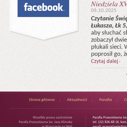
Niedziela XV
06.10.2025
Czytanie Świ
Łukasza, Łk 5
aby słuchać s
zobaczył dwie 
płukali sieci.
poprosił go, ż
Czytaj dalej
Strona główna
Aktualności
Parafia
C
Wszelkie prawa zastrzeżone
Parafia Prawosławna św
Parafia Prawosławna św. Jana Klimaka
tel. (22) 836-68-16, kom
w Warszawie na Woli
email:
prawoslawie@pra