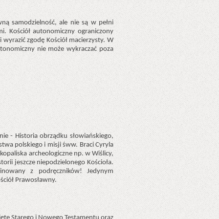
wną samodzielność, ale nie są w pełni
mi. Kościół autonomiczny ograniczony
i wyrazić zgodę Kościół macierzysty. W
utonomiczny nie może wykraczać poza
nie - Historia obrządku słowiańskiego,
wa polskiego i misji śww. Braci Cyryla
opaliska archeologiczne np. w Wiślicy,
torii jeszcze niepodzielonego Kościoła.
iminowany z podręczników! Jedynym
ościół Prawosławny.
ięte Starego i Nowego Testamentu oraz