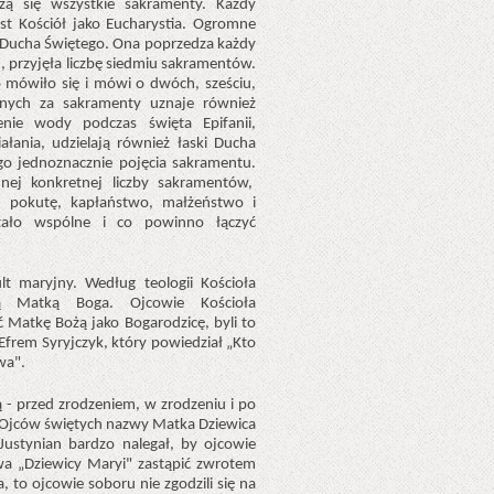
zą się wszystkie sakramenty. Każdy
t Kościół jako Eucharystia. Ogromne
e Ducha Świętego. Ona poprzedza każdy
, przyjęła liczbę siedmiu sakramentów.
 mówiło się i mówi o dwóch, sześciu,
wnych za sakramenty uznaje również
enie wody podczas święta Epifanii,
iałania, udzielają również łaski Ducha
ego jednoznacznie pojęcia sakramentu.
dnej konkretnej liczby sakramentów,
ę, pokutę, kapłaństwo, małżeństwo i
tało wspólne i co powinno łączyć
 maryjny. Według teologii Kościoła
cą Matką Boga. Ojcowie Kościoła
 Matkę Bożą jako Bogarodzicę, byli to
 Efrem Syryjczyk, który powiedział „Kto
wa".
 - przed zrodzeniem, w zrodzeniu i po
 Ojców świętych nazwy Matka Dziewica
ustynian bardzo nalegał, by ojcowie
wa „Dziewicy Maryi" zastąpić zwrotem
 to ojcowie soboru nie zgodzili się na