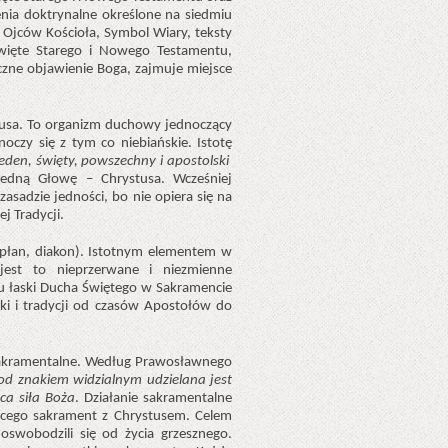
ienia doktrynalne określone na siedmiu
a Ojców Kościoła, Symbol Wiary, teksty
o Święte Starego i Nowego Testamentu,
czne objawienie Boga, zajmuje miejsce
stusa. To organizm duchowy jednoczący
oczy się z tym co niebiańskie. Istotę
eden, święty, powszechny i apostolski
jedną Głowę – Chrystusa. Wcześniej
asadzie jedności, bo nie opiera się na
j Tradycji.
apłan, diakon). Istotnym elementem w
 jest to nieprzerwane i niezmienne
 łaski Ducha Świętego w Sakramencie
ki i tradycji od czasów Apostołów do
e sakramentalne. Według Prawosławnego
od znakiem widzialnym udzielana jest
ca siła Boża
. Działanie sakramentalne
jącego sakrament z Chrystusem. Celem
swobodzili się od życia grzesznego.