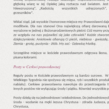
głęboką wiarę w Jej Opiekę jaką roztacza nad światem. Jes
Niewzruszoną", „Radością wszystkich udręczonych", 
grzeszników".
Widać stąd, jak wysokie i honorowe miejsce my Prawosławni dajem
modlitwie. Dla nas stanowi Ona największą ofiarę darowaną B
wyrażone w jednej z Bożonarodzeniowych pieśni:
Cóż mamy przyn
ze względu na nas pojawiłeś się jako człowiek? Każde stworzen
dziękczynienie: Aniołowie ofiarują Ci pieśń, niebiosa - gwiazdę
Ziemia - grotę, pustynia - żłób. My zaś - Dziewicę Matkę.
Szczególne miejsce w kościele prawosławnym odgrywa ikona,
pisana kolorami.
Posty w Cerkwi prawosławnej
Reguły postu w Kościele prawosławnym są bardzo surowe. W ci
Wielkiego Tygodnia nie spożywa się mięsa, ryb i wszelkich pro
nabiału). Cerkiew prawosławna nawołuje do przestrzegania 
innych postów nie wyłączając środy i piątku. Również wszystkie 
Posty dzielą się na jednodniowe i wielodniowe. Do jednodniowy
środa - wydanie na męki Jezusa Chrystusa - zdrada Judasza, pi
Chrystusa,