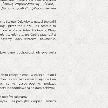
t „Żarliwą Wspomożycielką", „Ścianą
„Wspomożycielką", „Wspomożeniem
y Świętej Dziewicy w naszej teologii i
ogu przez ród ludzki, jak zostało to
ieść w ofierze Tobie, O Chryste, Który
ie uczynione przez Ciebie przynosi ci
, Mędrcy - dary, pasterze - zdumienie.
 jako okno duchowości lub ewangelia
ągu całego niemal Wielkiego Postu i
duktów pochodzenia zwierzęcego (w tym
tych samych zasad postnych podczas
posty jednodniowe są postami ścisłymi.
ch postów zaliczamy:
ątek - na pamiątkę cierpień i śmierci