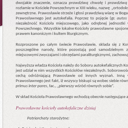
dwojakie znaczenie, oznacza
prawdziwą chwałę
i
prawdziwą
rozłamie w Kościele Powszechnym w XIII wieku, nazwę „ortodoks
zewnętrzne. Prawosławie strzeże i głosi prawdziwą wiarę w Boga
Prawosławnego jest autokefalia. Poprzez to pojęcie (gr.
autos
niezależność Kościoła miejscowego, jako odrębnej jednostki
Powszechnego. Wszystkie lokalne Kościoły prawosławne spojon
prawem kanoniczym i kultem liturgicznym.
Rozproszone po całym świecie Prawosławie, składa się z Ko
poszczególne narody, które pozostają pod samodzielnym 
miejscowymi zwyczajami i obrzędami paraliturgicznymi, zachowu
Najwyższa władza Kościoła należy do Soboru autokefalicznych Ko
jest udział w nim wszystkich Kościołów niezależnych. Soborowość 
cechą odróżniającą Prawosławie od innych wyznań. Inną 
Prawosławnego jest fakt, iż wszyscy biskupi są wobec siebie równi;
primus inter pares
, łac., „pierwszy wśród równych sobie”.
W skład Kościoła Prawosławnego wchodzą obecnie następujące au
Prawosławne kościoły autokefaliczne dzisiaj
Patriarchaty starożytne: