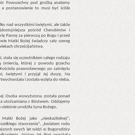
Sobór Powszechny pod groźbą anatemy
 a postanowienie to musi być ściśle
lko nad wszystkimi świętymi, ale także
dostojniejsza pośród Cherubinów i
ię Pannę za pierwszą po Bogu i przed
ie Matki Bożej świadczy cały szereg
wiekach chrześcijaństwa.
, stała się uczestnikiem całego rodzaju
tą śmiercią, której z powodu grzechu
ą Kościoła prawosławnego po zaśnięciu
i, świętymi i przyjął Jej duszę. Na
wychwstała i została wzięta do nieba,
 Jej Osoba wywyższona została ponad
 Ona utożsamiana z Bóstwem. Oddajemy
a cieleśnie urodziła Syna Bożego.
atki Bożej jako „nieskazitelnej",
 wszelkiego stworzenia", „kwiatem rodu
ejszych swych lat widzi w Bogurodzicy
Odkupienia. Nazwy Jej ikon wyrażają