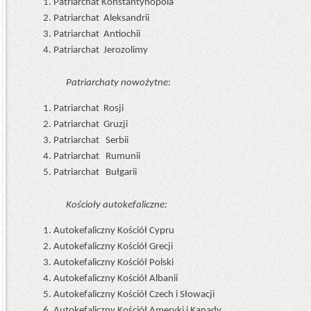
Patriarchat Konstantynopola
Patriarchat Aleksandrii
Patriarchat Antiochii
Patriarchat Jerozolimy
Patriarchaty nowożytne
:
Patriarchat Rosji
Patriarchat Gruzji
Patriarchat Serbii
Patriarchat Rumunii
Patriarchat Bułgarii
Kościoły autokefaliczne:
Autokefaliczny Kościół Cypru
Autokefaliczny Kościół Grecji
Autokefaliczny Kościół Polski
Autokefaliczny Kościół Albanii
Autokefaliczny Kościół Czech i Słowacji
Autokefaliczny Kościół Ameryki i Kanady