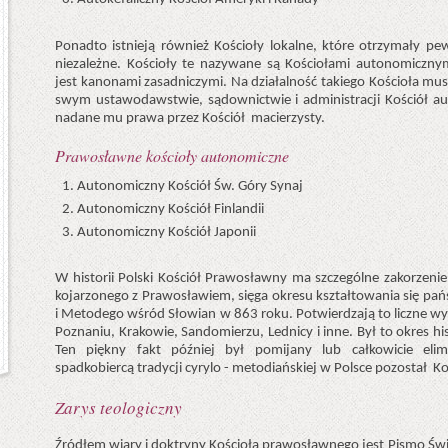
Ponadto istnieją również Kościoły lokalne, które otrzymały pe
niezależne. Kościoły te nazywane są Kościołami autonomiczny
jest kanonami zasadniczymi. Na działalność takiego Kościoła mus
swym ustawodawstwie, sądownictwie i administracji Kościół a
nadane mu prawa przez Kościół macierzysty.
Prawosławne kościoły autonomiczne
Autonomiczny Kościół Św. Góry Synaj
Autonomiczny Kościół Finlandii
Autonomiczny Kościół Japonii
W historii Polski Kościół Prawosławny ma szczególne zakorzenie
kojarzonego z Prawosławiem, sięga okresu kształtowania się państ
i Metodego wśród Słowian w 863 roku. Potwierdzają to liczne wyk
Poznaniu, Krakowie, Sandomierzu, Lednicy i inne. Był to okres his
Ten piękny fakt później był pomijany lub całkowicie el
spadkobiercą tradycji cyrylo - metodiańskiej w Polsce pozostał K
Zarys teologiczny
Źródłem wiary i doktryny Kościoła prawosławnego jest Pismo Św