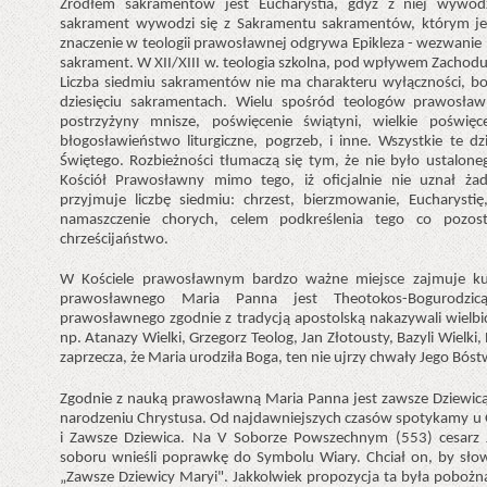
Źródłem sakramentów jest Eucharystia, gdyż z niej wywod
sakrament wywodzi się z Sakramentu sakramentów, którym jes
znaczenie w teologii prawosławnej odgrywa Epikleza - wezwani
sakrament. W XII/XIII w. teologia szkolna, pod wpływem Zachodu
Liczba siedmiu sakramentów nie ma charakteru wyłączności, bo
dziesięciu sakramentach. Wielu spośród teologów prawosła
postrzyżyny mnisze, poświęcenie świątyni, wielkie poświęc
błogosławieństwo liturgiczne, pogrzeb, i inne. Wszystkie te dz
Świętego. Rozbieżności tłumaczą się tym, że nie było ustalon
Kościół Prawosławny mimo tego, iż oficjalnie nie uznał ża
przyjmuje liczbę siedmiu: chrzest, bierzmowanie, Eucharysti
namaszczenie chorych, celem podkreślenia tego co pozos
chrześcijaństwo.
W Kościele prawosławnym bardzo ważne miejsce zajmuje kult
prawosławnego Maria Panna jest Theotokos-Bogurodzi
prawosławnego zgodnie z tradycją apostolską nakazywali wielbić
np. Atanazy Wielki, Grzegorz Teolog, Jan Złotousty, Bazyli Wielki,
zaprzecza, że Maria urodziła Boga, ten nie ujrzy chwały Jego Bóst
Zgodnie z nauką prawosławną Maria Panna jest zawsze Dziewicą
narodzeniu Chrystusa. Od najdawniejszych czasów spotykamy u
i Zawsze Dziewica. Na V Soborze Powszechnym (553) cesarz J
soboru wnieśli poprawkę do Symbolu Wiary. Chciał on, by sło
„Zawsze Dziewicy Maryi". Jakkolwiek propozycja ta była pobożna,