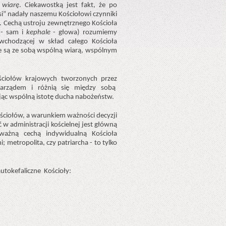
 wiarę
. Ciekawostką jest fakt, że po
i” nadały naszemu Kościołowi czynniki
. Cechą ustroju zewnętrznego Kościoła
- sam i
kephale
- głowa) rozumiemy
 wchodzącej w skład całego Kościoła
e są ze sobą wspólną wiarą, wspólnym
ściołów krajowych tworzonych przez
zarządem i różnią się między sobą
jąc wspólną istotę ducha nabożeństw.
ściołów, a warunkiem ważności decyzji
w administracji kościelnej jest główną
ważną cechą indywidualną Kościoła
 metropolita, czy patriarcha - to tylko
tokefaliczne Kościoły: