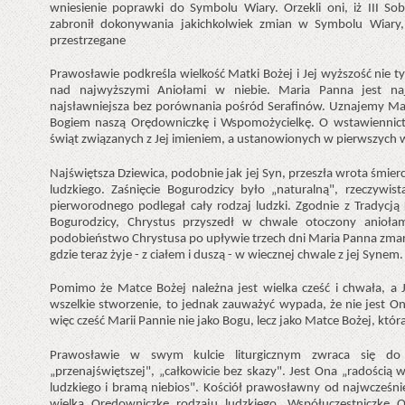
wniesienie poprawki do Symbolu Wiary. Orzekli oni, iż III 
zabronił dokonywania jakichkolwiek zmian w Symbolu Wiary,
przestrzegane
Prawosławie podkreśla wielkość Matki Bożej i Jej wyższość nie ty
nad najwyższymi Aniołami w niebie. Maria Panna jest naj
najsławniejsza bez porównania pośród Serafinów. Uznajemy Mar
Bogiem naszą Orędowniczkę i Wspomożycielkę. O wstawiennictw
świąt związanych z Jej imieniem, a ustanowionych w pierwszych 
Najświętsza Dziewica, podobnie jak jej Syn, przeszła wrota śmierci
ludzkiego. Zaśnięcie Bogurodzicy było „naturalną", rzeczywis
pierworodnego podlegał cały rodzaj ludzki. Zgodnie z Tradycj
Bogurodzicy, Chrystus przyszedł w chwale otoczony aniołam
podobieństwo Chrystusa po upływie trzech dni Maria Panna zmart
gdzie teraz żyje - z ciałem i duszą - w wiecznej chwale z jej Synem.
Pomimo że Matce Bożej należna jest wielka cześć i chwała, a
wszelkie stworzenie, to jednak zauważyć wypada, że nie jest
więc cześć Marii Pannie nie jako Bogu, lecz jako Matce Bożej, któr
Prawosławie w swym kulcie liturgicznym zwraca się do M
„przenajświętszej", „całkowicie bez skazy". Jest Ona „radością
ludzkiego i bramą niebios". Kościół prawosławny od najwcześni
wielką Orędowniczkę rodzaju ludzkiego, Współuczestniczkę 