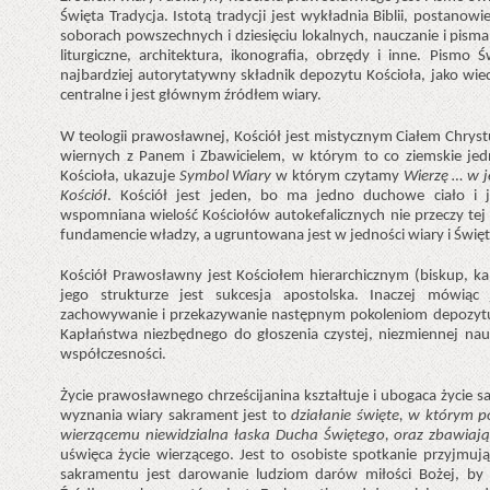
Święta Tradycja. Istotą tradycji jest wykładnia Biblii, postanow
soborach powszechnych i dziesięciu lokalnych, nauczanie i pism
liturgiczne, architektura, ikonografia, obrzędy i inne. Pism
najbardziej autorytatywny składnik depozytu Kościoła, jako wie
centralne i jest głównym źródłem wiary.
W teologii prawosławnej, Kościół jest mistycznym Ciałem Chry
wiernych z Panem i Zbawicielem, w którym to co ziemskie jedn
Kościoła, ukazuje
Symbol Wiary
w którym czytamy
Wierzę … w j
Kościół
. Kościół jest jeden, bo ma jedno duchowe ciało i 
wspomniana wielość Kościołów autokefalicznych nie przeczy tej z
fundamencie władzy, a ugruntowana jest w jedności wiary i Święte
Kościół Prawosławny jest Kościołem hierarchicznym (biskup, k
jego strukturze jest sukcesja apostolska. Inaczej mówiąc
zachowywanie i przekazywanie następnym pokoleniom depozytu
Kapłaństwa niezbędnego do głoszenia czystej, niezmiennej nau
współczesności.
Życie prawosławnego chrześcijanina kształtuje i ubogaca życi
wyznania wiary sakrament jest to
działanie święte, w którym p
wierzącemu niewidzialna łaska Ducha Świętego, oraz zbawiają
uświęca życie wierzącego. Jest to osobiste spotkanie przyjmu
sakramentu jest darowanie ludziom darów miłości Bożej, by o