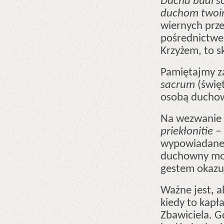
Ducha budi s
duchom two
wiernych prze
pośrednictwe
Krzyżem, to s
Pamiętajmy za
sacrum
(świę
osobą duch
Na wezwanie 
priekłonitie –
wypowiadanej
duchowny modl
gestem okazuj
Ważne jest, a
kiedy to kapł
Zbawiciela. G