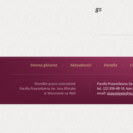
gs
Strona główna
Aktualności
Parafia
C
Wszelkie prawa zastrzeżone
Parafia Prawosławna św
Parafia Prawosławna św. Jana Klimaka
tel. (22) 836-68-16, kom
w Warszawie na Woli
email:
prawoslawie@pra