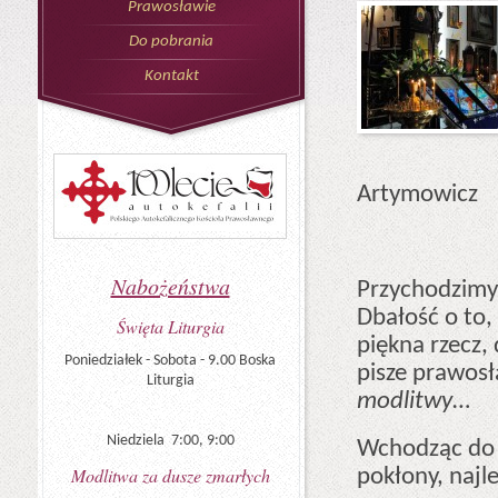
Prawosławie
Do pobrania
Kontakt
Artymowicz
Nabożeństwa
Przychodzimy 
Dbałość o to,
Święta Liturgia
piękna rzecz,
Poniedziałek - Sobota - 9.00 Boska
pisze prawos
Liturgia
modlitwy
…
Niedziela 7:00, 9:00
Wchodząc do d
Modlitwa za dusze zmarłych
pokłony, najle