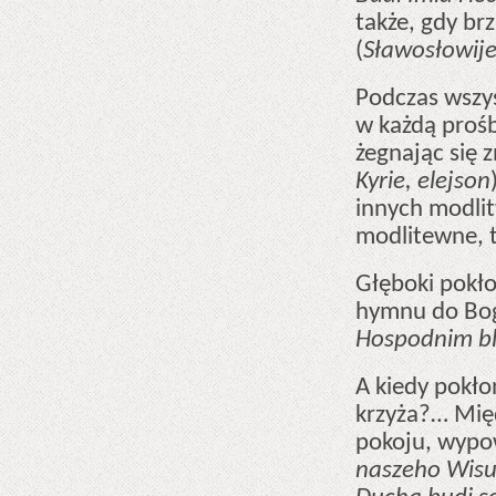
także, gdy br
(
Sławosłowij
Podczas wszy
w każdą proś
żegnając się 
Kyrie, elejson
innych modli
modlitewne, t
Głęboki pokł
hymnu do Bog
Hospodnim bl
A kiedy pokło
krzyża?… Międ
pokoju, wypo
naszeho Wisus