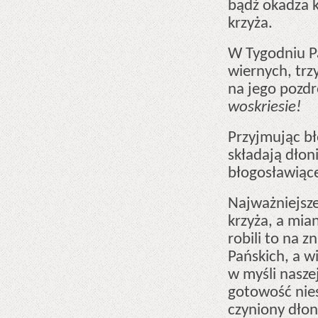
bądź okadza 
krzyża.
W Tygodniu P
wiernych, trz
na jego pozd
woskriesie!
Przyjmując bł
składają dłoni
błogosławiące
Najważniejsze
krzyża, a mia
robili to na z
Pańskich, a w
w myśli nasze
gotowość nies
czyniony dło