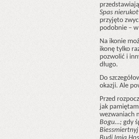
przedstawiają
Spas nieruko
przyjęto zwyc
podobnie – w 
Na ikonie moż
ikonę tylko ra
pozwolić i in
długo.
Do szczegóło
okazji. Ale p
Przed rozpocz
jak pamiętamy
wezwaniach 
Bogu…;
gdy ś
Biessmiertny
Budi Imia Ho