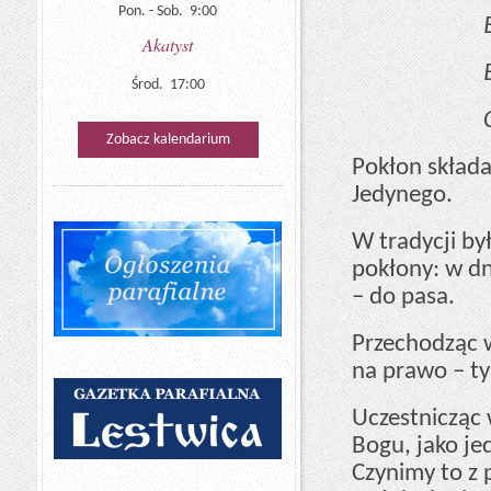
Pon. - Sob. 9:00
Akatyst
Środ. 17:00
Zobacz kalendarium
Pokłon skład
Jedynego.
W tradycji by
pokłony: w dn
– do pasa.
Przechodząc w
na prawo – ty
Uczestnicząc 
Bogu, jako j
Czynimy to z