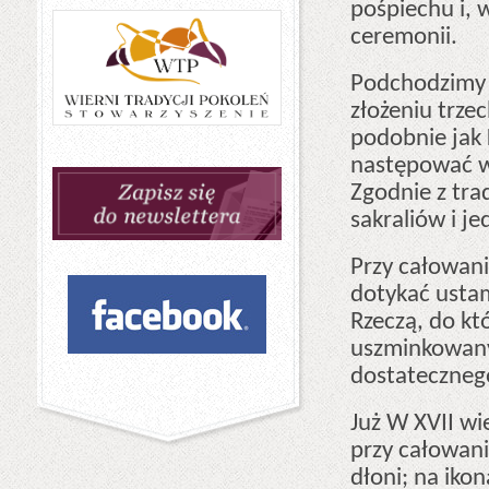
pośpiechu i, 
ceremonii.
Podchodzimy 
złożeniu trze
podobnie jak 
następować w
Zgodnie z tra
sakraliów i j
Przy całowani
dotykać ustam
Rzeczą, do kt
uszminkowany
dostatecznego
Już W XVII wi
przy całowani
dłoni; na iko