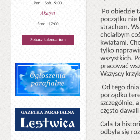
Pon. - Sob. 9:00
Po obiedzie t
Akatyst
początku nie 
Środ. 17:00
strachem. Wszy
chciałbym coś
Zobacz kalendarium
kwiatami. Cho
tylko naprawi
wszystkich. P
pracować wszy
Wszyscy krzy
Od tego dnia 
porządku teren
szczególnie, a
często dawali 
Cała ta histo
odbyła się r