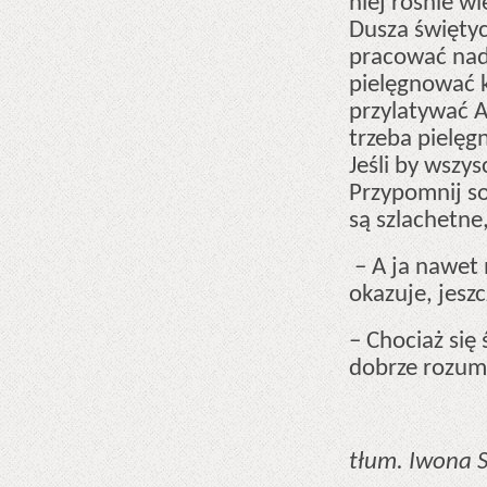
niej rośnie w
Dusza świętyc
pracować nad
pielęgnować k
przylatywać A
trzeba pielęg
Jeśli by wszys
Przypomnij so
są szlachetne,
– A ja nawet 
okazuje, jesz
– Chociaż się
dobrze rozumi
tłum. Iwona 