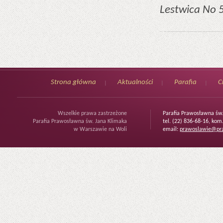
Lestwica No 
Strona główna
Aktualności
Parafia
C
Wszelkie prawa zastrzeżone
Parafia Prawosławna św
Parafia Prawosławna św. Jana Klimaka
tel. (22) 836-68-16, kom
w Warszawie na Woli
email:
prawoslawie@pra