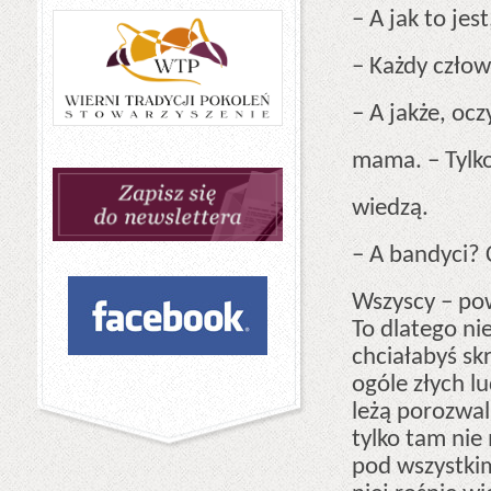
– A jak to jes
– Każdy człow
– A jakże, oc
mama. – Tylko
wiedzą.
– A bandyci? 
Wszyscy – po
To dlatego nie
chciałabyś sk
ogóle złych lu
leżą porozwal
tylko tam nie 
pod wszystki