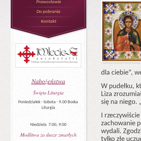
Prawosławie
Do pobrania
Kontakt
dla ciebie”, w
Nabożeństwa
W pudełku, któ
Święta Liturgia
Liza zrozumiał
się na niego.
Poniedziałek - Sobota - 9.00 Boska
Liturgia
I rzeczywiści
zachowanie po 
Niedziela 7:00, 9:00
wydali. Zgodzi
Modlitwa za dusze zmarłych
tylko złe uczu