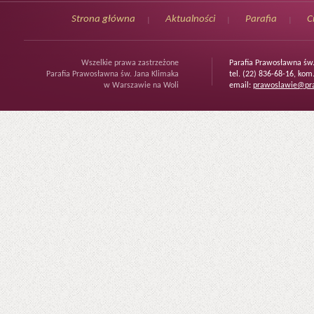
Strona główna
Aktualności
Parafia
C
Wszelkie prawa zastrzeżone
Parafia Prawosławna św
Parafia Prawosławna św. Jana Klimaka
tel. (22) 836-68-16, kom
w Warszawie na Woli
email:
prawoslawie@pra