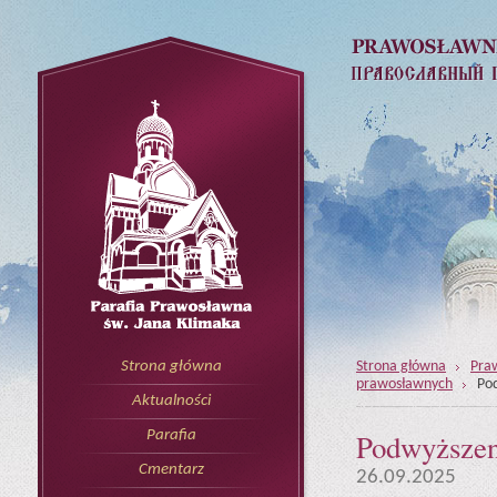
Strona główna
Pra
Strona główna
prawosławnych
Pod
Aktualności
Podwyższeni
Parafia
Cmentarz
26.09.2025