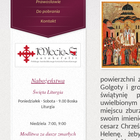
Prawosławie
Do pobrania
Kontakt
powierzchni 
Nabożeństwa
Golgoty i gr
Święta Liturgia
świątynię 
Poniedziałek - Sobota - 9.00 Boska
uwielbionym 
Liturgia
miejscu zbur
swoim imieni
Niedziela 7:00, 9:00
cesarz Chrześ
Modlitwa za dusze zmarłych
Helenę, żeby