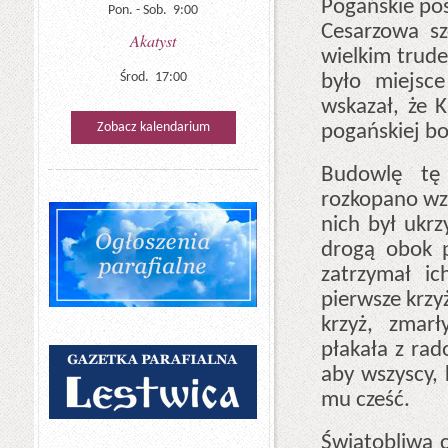
Pogańskie pos
Pon. - Sob. 9:00
Cesarzowa s
Akatyst
wielkim trude
Środ. 17:00
było miejsce
wskazał, że K
Zobacz kalendarium
pogańskiej b
Budowlę tę 
rozkopano wzg
nich był ukrz
drogą obok p
zatrzymał i
pierwsze krzy
krzyż, zmar
płakała z rad
aby wszyscy, 
mu cześć.
Świątobliwa 