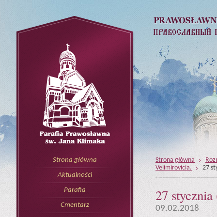
Strona główna
Rozm
Strona główna
Velimirovicia.
27 st
Aktualności
27 stycznia 
Parafia
Cmentarz
09.02.2018