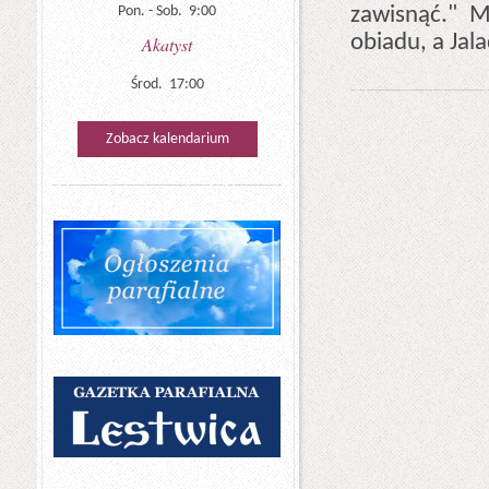
zawisnąć." M
Pon. - Sob. 9:00
obiadu, a Jal
Akatyst
Środ. 17:00
Zobacz kalendarium