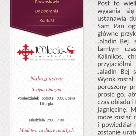
Prawosławie
Post to wiel
wygania się
Do pobrania
ustanawia du
Kontakt
Sam Pan ogło
główne przyk
Jaladin Bej,
tamtym czasi
Kalinikos, c
przyjaciółmi
Jaladin Bej 
Nabożeństwa
Wyrok został 
poruszony pr
Święta Liturgia
prosić go, ab
Poniedziałek - Sobota - 9.00 Boska
czas obiadu i
Liturgia
jagnięcinę. 
może zostać n
Niedziela 7:00, 9:00
i powiedział 
Modlitwa za dusze zmarłych
zostanie urat