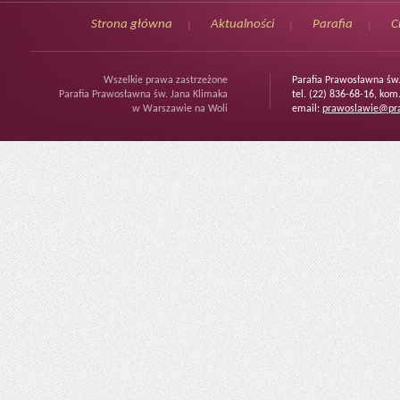
Strona główna
Aktualności
Parafia
C
Wszelkie prawa zastrzeżone
Parafia Prawosławna św
Parafia Prawosławna św. Jana Klimaka
tel. (22) 836-68-16, kom
w Warszawie na Woli
email:
prawoslawie@pra