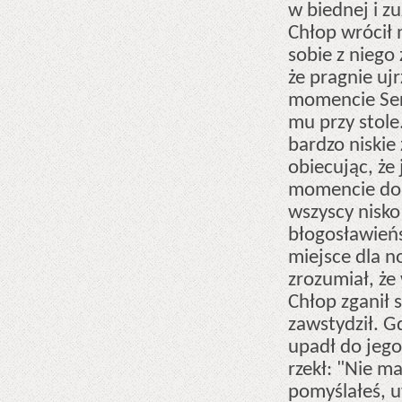
w biednej i zu
Chłop wrócił 
sobie z niego 
że pragnie uj
momencie Serg
mu przy stole.
bardzo niskie
obiecując, że 
momencie do 
wszyscy nisko 
błogosławieńs
miejsce dla n
zrozumiał, że 
Chłop zganił s
zawstydził. G
upadł do jego 
rzekł: "Nie m
pomyślałeś, u