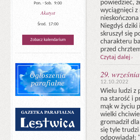
powiedzieć, że
Pon. - Sob. 9:00
wyciągnięci z
Akatyst
nieskończona
Środ. 17:00
Niegdyś dziki
skruszył się 
Zobacz kalendarium
charakteru ba
przed chrzte
Czytaj dalej
29. września
12.10.2022
Wielu ludzi z
na starość i 
mąk w życiu p
wielki chciwie
gromadził dla
się tyle trudz
odpowiadał: "