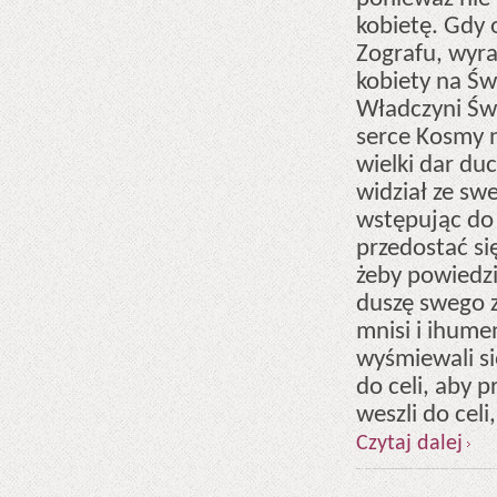
kobietę. Gdy
Zografu, wyr
kobiety na Św
Władczyni Świ
serce Kosmy n
wielki dar du
widział ze sw
wstępując do 
przedostać si
żeby powiedzi
duszę swego z
mnisi i ihume
wyśmiewali si
do celi, aby p
weszli do cel
Czytaj dalej