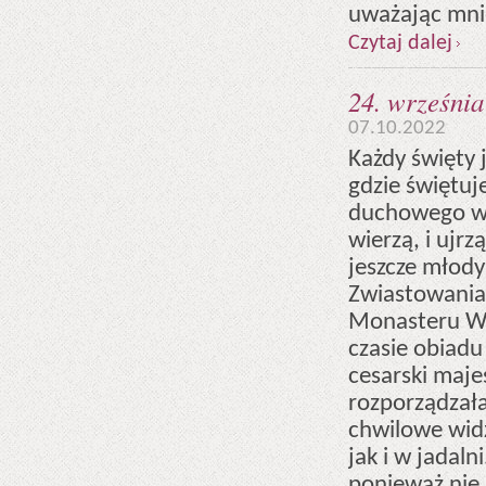
uważając mnie
Czytaj dalej
24. września
07.10.2022
Każdy święty 
gdzie świętuje
duchowego wid
wierzą, i ujr
jeszcze młod
Zwiastowania,
Monasteru Wa
czasie obiadu
cesarski maje
rozporządzała
chwilowe widz
jak i w jadal
ponieważ nie 