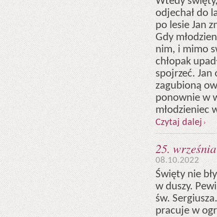
Wtedy święty, 
odjechał do l
po lesie Jan z
Gdy młodzieni
nim, i mimo 
chłopak upadł
spojrzeć. Jan 
zagubioną owc
ponownie w wi
młodzieniec 
Czytaj dalej
25. września
08.10.2022
Święty nie bł
w duszy. Pewi
św. Sergiusza
pracuje w ogr