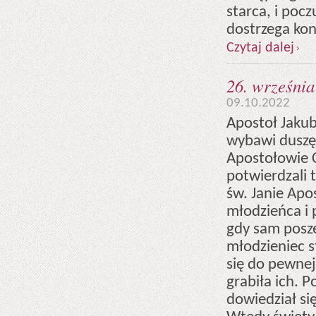
starca, i poc
dostrzega kon
Czytaj dalej
26. września
09.10.2022
Apostoł Jakub
wybawi duszę j
Apostołowie C
potwierdzali 
św. Janie Apo
młodzieńca i 
gdy sam posze
młodzieniec st
się do pewnej
grabiła ich. P
dowiedział si