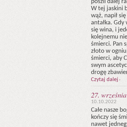
poszli dalej 
W tej jaskini
wąż, napił si
antałka. Gdy w
się wina, i je
kolejnemu ni
śmierci. Pan 
złoto w ogniu,
śmierci, aby 
swym ascetyc
drogę zbawie
Czytaj dalej
27. września
10.10.2022
Całe nasze bog
kończy się śmi
nawet jednego