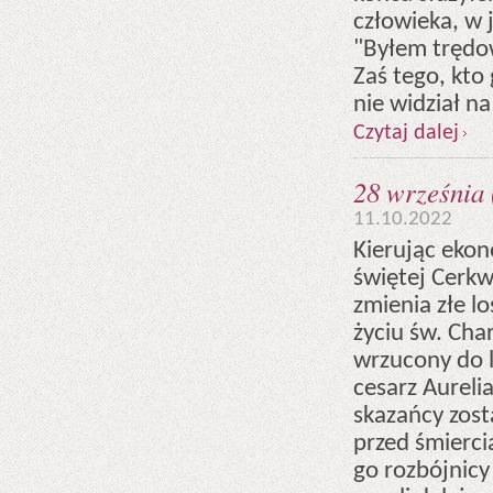
człowieka, w j
"Byłem trędow
Zaś tego, kto
nie widział n
Czytaj dalej
28 września 
11.10.2022
Kierując ekon
świętej Cerkw
zmienia złe lo
życiu św. Cha
wrzucony do l
cesarz Aureli
skazańcy zost
przed śmierci
go rozbójnicy 