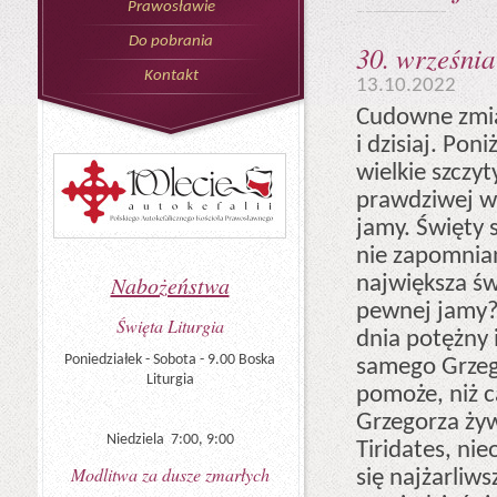
Prawosławie
Do pobrania
30. września
Kontakt
13.10.2022
Cudowne zmian
i dzisiaj. Po
wielkie szczyt
prawdziwej wi
jamy. Święty 
nie zapomnian
największa św
Nabożeństwa
pewnej jamy?
Święta Liturgia
dnia potężny 
Poniedziałek - Sobota - 9.00 Boska
samego Grzego
Liturgia
pomoże, niż c
Grzegorza ży
Niedziela 7:00, 9:00
Tiridates, nie
Modlitwa za dusze zmarłych
się najżarli