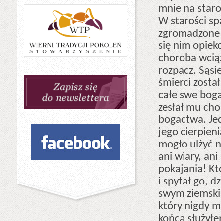
mnie na staroś
W starości sp
zgromadzone b
się nim opieko
choroba wciąż
rozpacz. Sąsi
śmierci zosta
całe swe boga
zesłał mu cho
bogactwa. Jed
jego cierpien
mogło ulżyć n
ani wiary, ani
pokajania! Kt
i spytał go, 
swym ziemski
który nigdy mi
końca służyłe