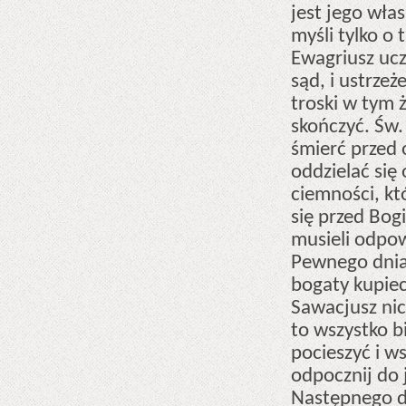
jest jego włas
myśli tylko o 
Ewagriusz ucz
sąd, i ustrze
troski w tym ż
skończyć. Św.
śmierć przed o
oddzielać się 
ciemności, kt
się przed Bog
musieli odpow
Pewnego dnia
bogaty kupiec
Sawacjusz nic 
to wszystko b
pocieszyć i ws
odpocznij do j
Następnego dn