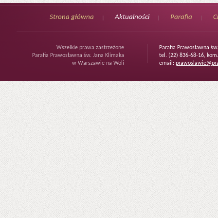
Strona główna
Aktualności
Parafia
C
Wszelkie prawa zastrzeżone
Parafia Prawosławna św
Parafia Prawosławna św. Jana Klimaka
tel. (22) 836-68-16, kom
w Warszawie na Woli
email:
prawoslawie@pra