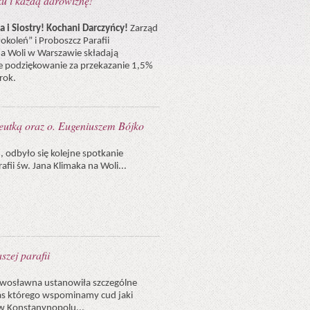
u i każdą darowiznę!
 i Siostry! Kochani Darczyńcy!
Zarząd
okoleń” i Proboszcz Parafii
a Woli w Warszawie składają
 podziękowanie za przekazanie 1,5%
rok.
peutką oraz o. Eugeniuszem Bójko
, odbyło się kolejne spotkanie
fii św. Jana Klimaka na Woli...
szej parafii
awosławna ustanowiła szczególne
as którego wspominamy cud jaki
 w Konstanynopolu...