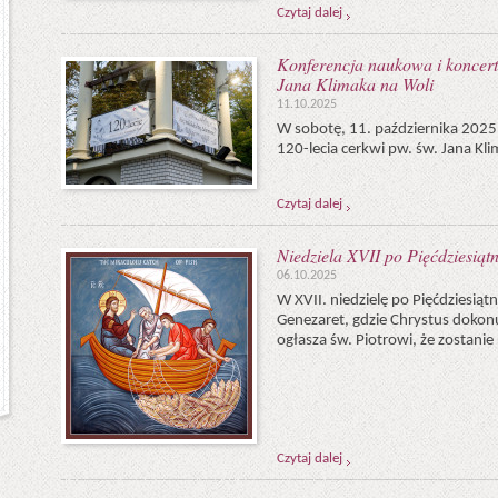
Czytaj dalej
Konferencja naukowa i koncert 
Jana Klimaka na Woli
11.10.2025
W sobotę, 11. października 2025
120-lecia cerkwi pw. św. Jana Kl
Czytaj dalej
Niedziela XVII po Pięćdziesiątn
06.10.2025
W XVII. niedzielę po Pięćdziesią
Genezaret, gdzie Chrystus doko
ogłasza św. Piotrowi, że zostanie 
Czytaj dalej