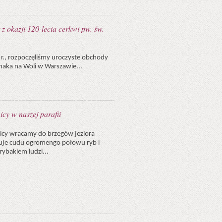
z okazji 120-lecia cerkwi pw. św.
 r., rozpoczęliśmy uroczyste obchody
imaka na Woli w Warszawie...
icy w naszej parafii
tnicy wracamy do brzegów jeziora
nuje cudu ogromengo połowu ryb i
rybakiem ludzi...