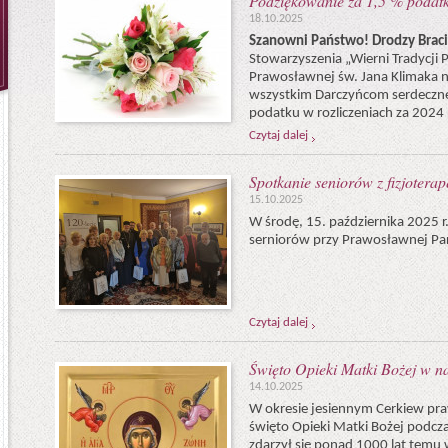
Podziękowanie za 1,5 % podatk
18.10.2025
Szanowni Państwo! Drodzy Bracia
Stowarzyszenia „Wierni Tradycji P
Prawosławnej św. Jana Klimaka n
wszystkim Darczyńcom serdeczne
podatku w rozliczeniach za 2024 
Czytaj dalej
Spotkanie seniorów z fizjotera
15.10.2025
W środę, 15. października 2025 r.
serniorów przy Prawosławnej Para
Czytaj dalej
Święto Opieki Matki Bożej w na
14.10.2025
W okresie jesiennym Cerkiew pr
święto Opieki Matki Bożej podcz
zdarzył się ponad 1000 lat temu