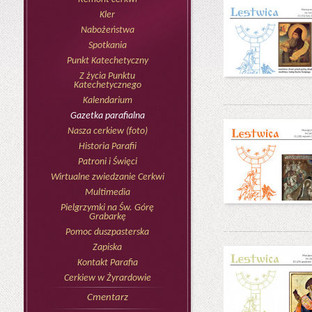
Kler
Nabożeństwa
Spotkania
Punkt Katechetyczny
Z życia Punktu
Katechetycznego
Kalendarium
Gazetka parafialna
Nasza cerkiew (foto)
Historia Parafii
Patroni i Święci
Wirtualne zwiedzanie Cerkwi
Multimedia
Pielgrzymki na Św. Górę
Grabarkę
Pomoc duszpasterska
Zapiska
Kontakt Parafia
Cerkiew w Żyrardowie
Cmentarz