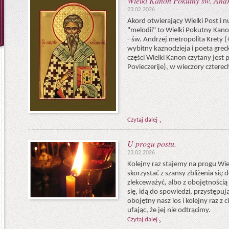
Wielki Kanon Pokutny św. Andr
23.02.2026
Akord otwierający Wielki Post i n
"melo­dii" to Wielki Pokutny Kan
- św. Andrzej metropolita Krety 
wybitny kaznodzieja i poeta greck
części Wielki Kanon czytany jest 
Povieczerije), w wieczory czterec
Czytaj dalej
U progu postu.
23.02.2026
Kolejny raz stajemy na progu Wi
skorzystać z szansy zbliżenia się
zlekceważyć, albo z obojętnością 
się, idą do spowiedzi, przystępuj
obojętny nasz los i kolejny raz z 
ufając, że jej nie odtrącimy.
Czytaj dalej