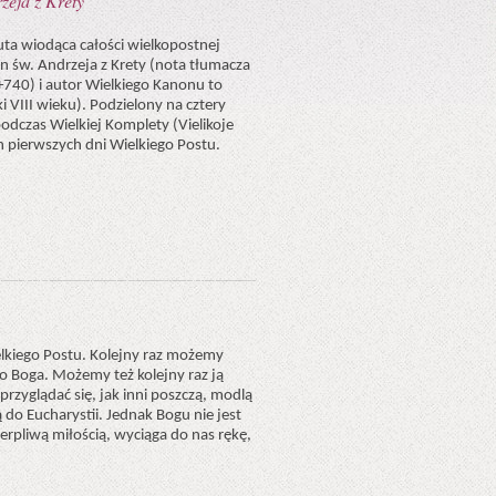
zeja z Krety
uta wiodąca całości wielkopostnej
on św. Andrzeja z Krety (nota tłumacza
(+740) i autor Wielkiego Kanonu to
i VIII wieku). Podzielony na cztery
podczas Wielkiej Komplety (Vielikoje
h pierwszych dni Wielkiego Postu.
elkiego Postu. Kolejny raz możemy
 do Boga. Możemy też kolejny raz ją
przyglądać się, jak inni poszczą, modlą
ą do Eucharystii. Jednak Bogu nie jest
cierpliwą miłością, wyciąga do nas rękę,