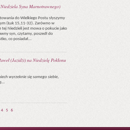
(Niedziela Syna Marnotrawnego)
gotowania do Wielkiego Postu słyszymy
ym (Łuk 15,11-32). Zarówno w
h
tej Niedzieli jest mowa o pokucie jako
awny syn, czytamy, poszedł do
stko, co posiadał...
aweł (Jazidżi) na Niedzielę Pokłonu
niech wyrzeknie się samego siebie,
...
4
5
6