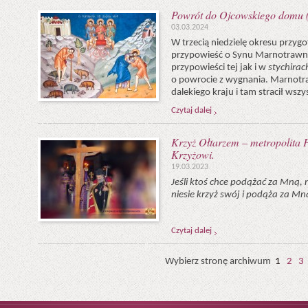
Powrót do Ojcowskiego domu 
03.03.2024
W trzecią niedzielę okresu przy
przypowieść o Synu Marnotrawn
przypowieści tej jak i w
stychirac
o powrocie z wy­gnania. Marnotr
dalekiego kraju i tam stracił wszy
Czytaj dalej
Krzyż Ołtarzem – metropolita P
Krzyżowi.
19.03.2023
Jeśli ktoś chce podążać za Mną, 
niesie krzyż swój i podąża za Mną
Czytaj dalej
Wybierz stronę archiwum
1
2
3