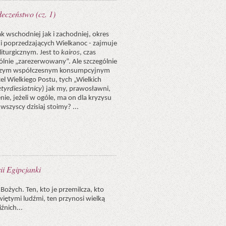
łeczeństwo (cz. 1)
ak wschodniej jak i zachodniej, okres
ni poprzedzających Wielkanoc - zajmuje
liturgicznym. Jest to
kairos
, czas
gólnie „zarezerwowany”. Ale szczególnie
aszym współczesnym konsumpcyjnym
l Wielkiego Postu, tych „Wielkich
etyrdiesiatnicy
) jak my, prawosławni,
ie, jeżeli w ogóle, ma on dla kryzysu
wszyscy dzisiaj stoimy? ...
ii Egipcjanki
Bożych. Ten, kto je przemilcza, kto
iętymi ludźmi, ten przynosi wielką
źnich...