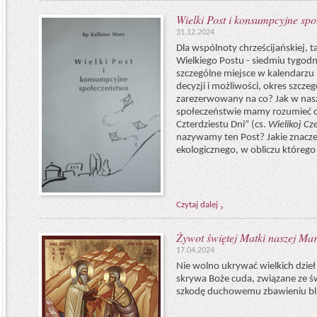
Wielki Post i konsumpcyjne spo
31.12.2024
Dla wspólnoty chrześcijańskiej, t
Wielkiego Postu - siedmiu tygod
szczególne miejsce w kalendarzu 
decyzji i możliwości, okres szcze
zarezerwowany na co? Jak w n
społeczeństwie mamy rozumieć ce
Czterdziestu Dni” (cs.
Wielikoj Cz
nazywamy ten Post? Jakie znaczen
ekologicznego, w obliczu którego 
Czytaj dalej
Żywot świętej Matki naszej Mar
17.04.2024
Nie wolno ukrywać wielkich dzieł 
skrywa Boże cuda, związane ze św
szkodę duchowemu zbawieniu bli