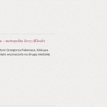
u – metropolita Jerzy (Khodr)
iętym Grzegorza Palamasa, biskupa
więto wyznaczyła na drugą niedzielę