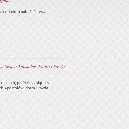
rpniu
kalendarium nabożeństw...
icy. Święto Apostołów Piotra i Pawła
niedzielę po Pięćdziesiątnicy
h Apostołów Piotra i Pawła...