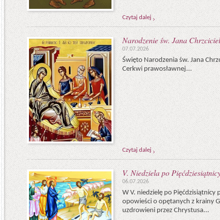
Czytaj dalej
Narodzenie św. Jana Chrzciciel
07.07.2026
Święto Narodzenia św. Jana Chrzci
Cerkwi prawosławnej...
Czytaj dalej
V. Niedziela po Pięćdziesiątnic
06.07.2026
W V. niedzielę po Pięćdzisiątnic
opowieści o opętanych z krainy 
uzdrowieni przez Chrystusa...