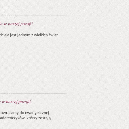
a w naszej parafii
ciela jest jednym z wielkich świąt
y w naszej parafii
y powracamy do ewangelicznej
Gadareńczyków, którzy zostają