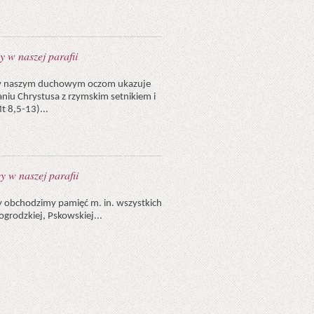
y w naszej parafii
nicy naszym duchowym oczom ukazuje
aniu Chrystusa z rzymskim setnikiem i
t 8,5-13)...
cy w naszej parafii
icy obchodzimy pamięć m. in. wszystkich
ogrodzkiej, Pskowskiej...