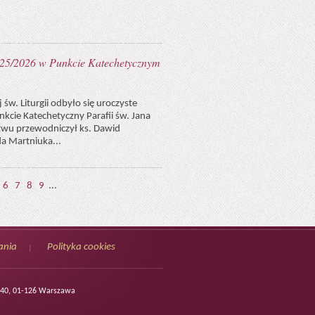
025/2026 w Punkcie Katechetycznym
 św. Liturgii odbyło się uroczyste
kcie Katechetyczny Parafii św. Jana
wu przewodniczył ks. Dawid
a Martniuka...
6
7
8
9
...
ania
Polityka cookies
/140, 01-126 Warszawa