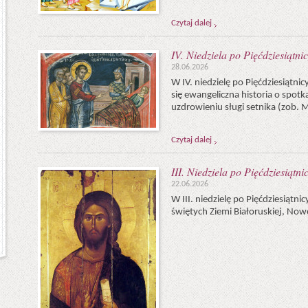
Czytaj dalej
IV. Niedziela po Pięćdziesiątnic
28.06.2026
W IV. niedzielę po Pięćdziesiąt
się ewangeliczna historia o spotk
uzdrowieniu sługi setnika (zob. M
Czytaj dalej
III. Niedziela po Pięćdziesiątni
22.06.2026
W III. niedzielę po Pięćdziesiątn
świętych Ziemi Białoruskiej, Now