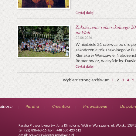
Czytaj dalej
Zakończenie roku szkolnego 2
na Woli
22.06.2026
W niedziele 21 czerwca po drugiej
zakończenie roku szkolnego w Pun
Klimaka w Warszawie. Nabożeńst
Romanowicz, w asyście ks. Dawid
Czytaj dalej
Wybierz stronę archiwum
1
2
3
4
5
alności
Parafia
Cmentarz
Prawosławie
Do pobr
Parafia Prawosławna św. Jana Klimaka na Woli w Warszawie, ul. Wolska 138
tel. (22) 836-68-16, kom. +48 536 423 612
email:
prawoslawie@prawoslawie.pl