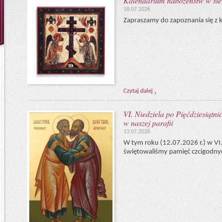
Kalendarium nabożeństw w sie
18.07.2026
Zapraszamy do zapoznania się z 
Czytaj dalej
VI. Niedziela po Pięćdziesiątn
w naszej parafii
13.07.2026
W tym roku (12.07.2026 r.) w VI. 
świętowaliśmy pamięć czcigodnyc